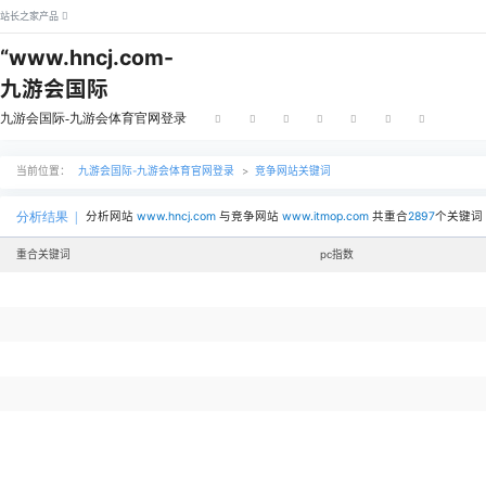
站长之家产品
“www.hncj.com-
九游会国际
九游会国际-九游会体育官网登录
当前位置：
九游会国际-九游会体育官网登录
>
竞争网站关键词
分析结果 |
分析网站
www.hncj.com
与竞争网站
www.itmop.co
重合关键词
pc指数