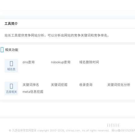
工具简介
站长工具提供竞争网站分析，可以分析出网站的竞争关键词和竞争
相关功能
dns查询
nslookup查询
域名删除时间