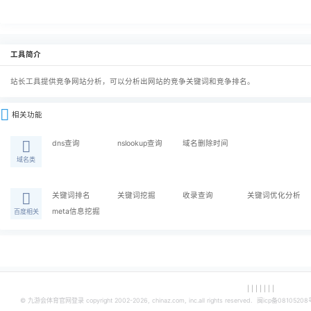
工具简介
站长工具提供竞争网站分析，可以分析出网站的竞争关键词和竞争
相关功能
dns查询
nslookup查询
域名删除时间