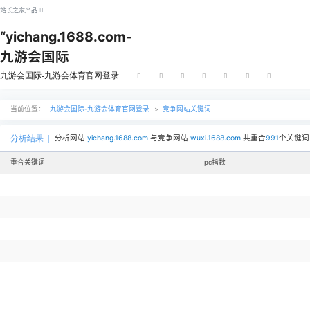
站长之家产品
“yichang.1688.com-
九游会国际
九游会国际-九游会体育官网登录
当前位置：
九游会国际-九游会体育官网登录
>
竞争网站关键词
分析结果 |
分析网站
yichang.1688.com
与竞争网站
wuxi.1688.
重合关键词
pc指数