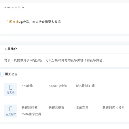
baike.pcbaby.com.cn
www.mama.cn
xmcs.buyiju.com
www.jianbihua.com
www.ecook.cn
立即开通
vip会员，可支持查看更多数据
工具简介
站长工具提供竞争网站分析，可以分析出网站的竞争关键词和竞争