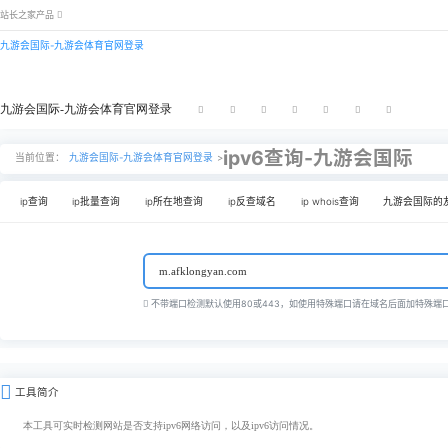
站长之家产品
九游会国际-九游会体育官网登录
九游会国际-九游会体育官网登录
ipv6查询-
当前位置：
九游会国际-九游会体育官网登录
>
ip查询
ip批量查询
ip所在地查询
ip反查域名
ip who
不带端口检测默认使用80或443，如使用特殊端口请