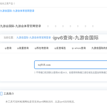
站长之家产品
九游会国际-九游会体育官网登录
九游会国际-九游会体育官网登录
ipv6查询-
当前位置：
九游会国际-九游会体育官网登录
>
ip查询
ip批量查询
ip所在地查询
ip反查域名
ip who
不带端口检测默认使用80或443，如使用特殊端口请