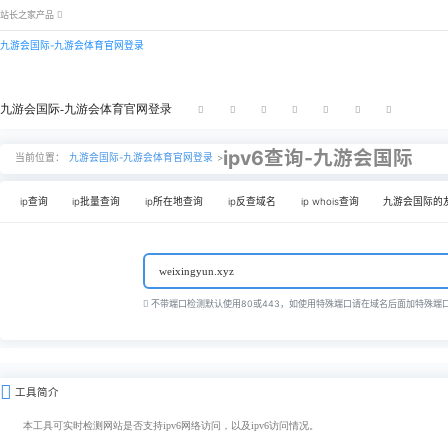
站长之家产品
九游会国际-九游会体育官网登录
九游会国际-九游会体育官网登录
ipv6查询-
当前位置：
九游会国际-九游会体育官网登录
>
ip查询
ip批量查询
ip所在地查询
ip反查域名
ip who
不带端口检测默认使用80或443，如使用特殊端口请