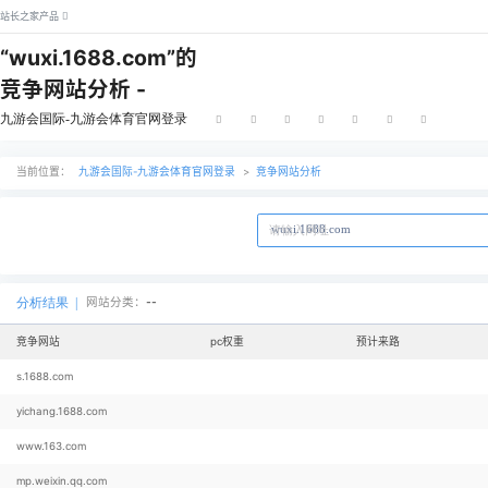
站长之家产品
“wuxi.1688.com”的
竞争网站分析 -
九游会国际
九游会国际-九游会体育官网登录
当前位置：
九游会国际-九游会体育官网登录
>
竞争网站分析
请输入网址
分析结果 |
网站分类：
--
竞争网站
pc权重