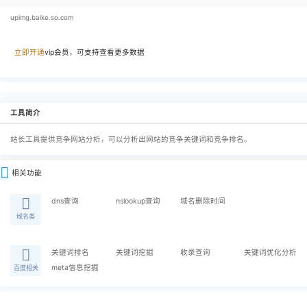
s.1688.com
yichang.1688.com
www.163.com
mp.weixin.qq.com
upimg.baike.so.com
立即开通
vip会员，可支持查看更多数据
工具简介
站长工具提供竞争网站分析，可以分析出网站的竞争关键词和竞争