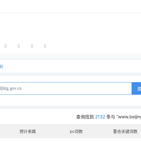
析
网址
查询找到
2132
条与 “www.bei
预计来路
pc词数
重合关键词数