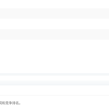
词和竞争排名。