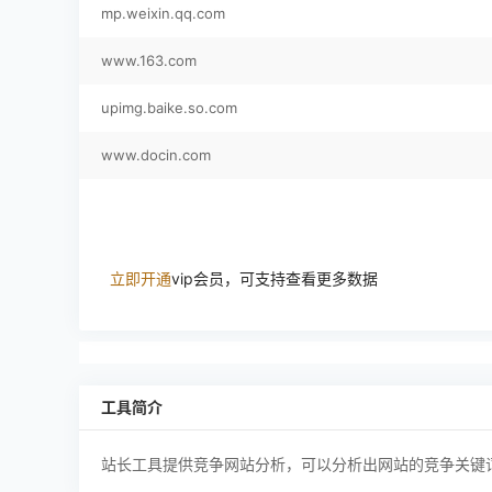
mp.weixin.qq.com
www.163.com
upimg.baike.so.com
www.docin.com
立即开通
vip会员，可支持查看更多数据
工具简介
站长工具提供竞争网站分析，可以分析出网站的竞争关键