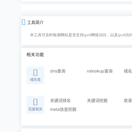
工具简介
本工具可实时检测网站是否支持ipv6网络访问，以及ipv6访
相关功能
dns查询
nslookup查询
域名
域名类
关键词排名
关键词挖掘
收录
meta信息挖掘
百度相关