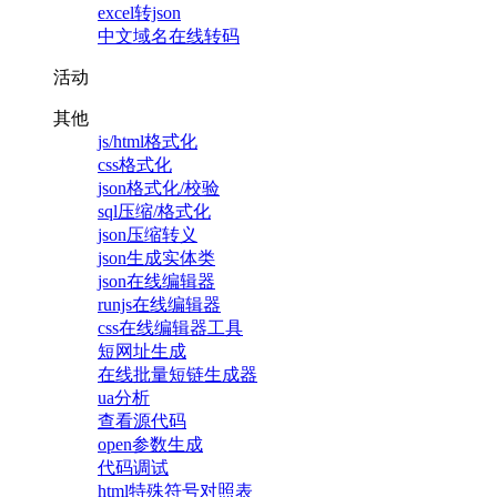
excel转json
中文域名在线转码
活动
其他
js/html格式化
css格式化
json格式化/校验
sql压缩/格式化
json压缩转义
json生成实体类
json在线编辑器
runjs在线编辑器
css在线编辑器工具
短网址生成
在线批量短链生成器
ua分析
查看源代码
open参数生成
代码调试
html特殊符号对照表