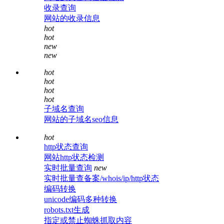
收录查询
网站的收录信息
hot
hot
new
new
hot
hot
hot
hot
子域名查询
网站的子域名seo信息
hot
http状态查询
网站http状态检测
实时批量查询
new
实时批量查备案/whois/ip/http状态
编码转换
unicode编码多种转换
robots.txt生成
指定或禁止蜘蛛抓取内容