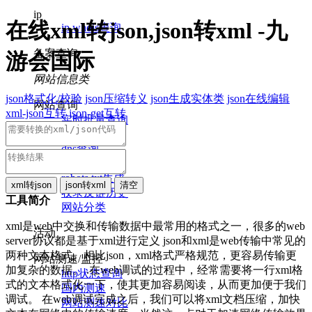
ip
在线xml转json,json转xml -九
ip whois查询
备案查询
游会国际
网站信息类
json格式化/校验
json压缩转义
json生成实体类
json在线编辑
网站查询
xml-json互转
json-get互转
实时批量查询
网页检测
dns查询
nslookup查询
robots.txt生成
收录反链历史
工具简介
网站分类
xml是web中交换和传输数据中最常用的格式之一，很多的web
活动
server协议都是基于xml进行定义 json和xml是web传输中常见的
两种文本格式。相比json，xml格式严格规范，更容易传输更
网站测速/监控
加复杂的数据。 .在web调试的过程中，经常需要将一行xml格
http状态查询
式的文本格式化一下，使其更加容易阅读，从而更加便于我们
国内测速
调试。 在web调试完成之后，我们可以将xml文档压缩，加快
网站测速对比