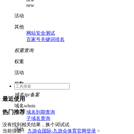
new
活动
其他
网站安全测试
百家号关键词排名
权重查询
权重
活动
指数
域名/ip/备案
最近使用
域名whois
热门推荐
域名到期查询
子域名查询
没有找到相关结果，换个词试试
活动
当前位置：
九游会国际-九游会体育官网登录
>