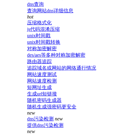
dns查询
查询网站dns详细信息
hot
压缩格式化
js代码混淆压缩
unix时间戳
unix时间戳转换
对称加密解密
des/aes等多种对称加密解密
路由器追踪
追踪域名或网站的网络通行情况
网站速度测试
网站速度检测
短网址生成
生成url短链接
随机密码生成器
随机生成强密码更安全
new
dns污染检测
new
提供dns污染检测
new