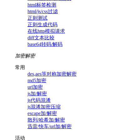
html标签检测
html/js/css过滤
正则测试
正则生成代码
在线http模拟请求
diff文本比较
base64转码/解码
加密解密
常用
des,aes等对称加密解密
md5加密
url加密
js加/解密
js代码混淆
js混淆加密压缩
escape加/解密
散列/哈希加/解密
迅雷/快车/url加/解密
活动