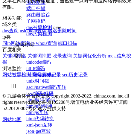
文本在网络中的传输速度，当然这一点对于加速网络传输效果
海外测速
有限。
端口扫描
路由器追踪
相关功能
子网掩码
域名类
dns被墙检测
new
dns查询
nslookup查询
域名删除时间
dns污染检测
ip类
同ip网站查询
ip whois查询
端口扫描
编码转码
百度相关
常用
关键词排名
关键词挖掘
收录查询
关键词优化分析
meta信息挖
unicode编码
掘
utf-8编码
测速监控
url编码/解码
网站被黑检测
网站历史记录
seo历史记录
unix时间戳
| | | | | | |
ascii/native编码互转
hex编码/解码
© 九游会体育官网登录 copyright 2002-2022, chinaz.com, inc.all
html编码/解码
rights reserved.
闽icp备08105208号
增值电信业务经营许可证闽
html/ubb转换
b2-20120007号
亿速云提供支持
html/js互转
html代码转换
网站地图
xml-json互转
json-get互转