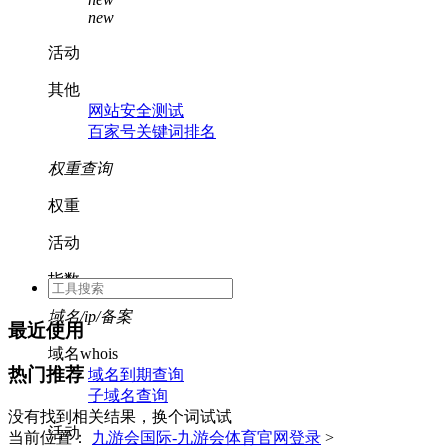
new
活动
其他
网站安全测试
百家号关键词排名
权重查询
权重
活动
指数
域名/ip/备案
最近使用
域名whois
热门推荐
域名到期查询
子域名查询
没有找到相关结果，换个词试试
活动
当前位置：
九游会国际-九游会体育官网登录
>