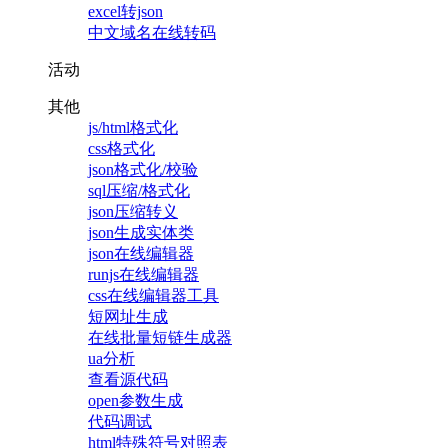
excel转json
中文域名在线转码
活动
其他
js/html格式化
css格式化
json格式化/校验
sql压缩/格式化
json压缩转义
json生成实体类
json在线编辑器
runjs在线编辑器
css在线编辑器工具
短网址生成
在线批量短链生成器
ua分析
查看源代码
open参数生成
代码调试
html特殊符号对照表