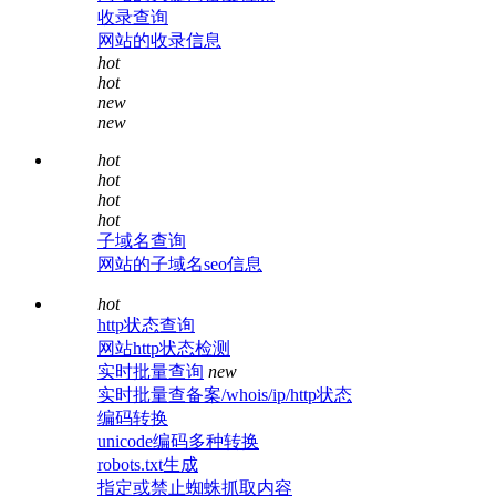
收录查询
网站的收录信息
hot
hot
new
new
hot
hot
hot
hot
子域名查询
网站的子域名seo信息
hot
http状态查询
网站http状态检测
实时批量查询
new
实时批量查备案/whois/ip/http状态
编码转换
unicode编码多种转换
robots.txt生成
指定或禁止蜘蛛抓取内容