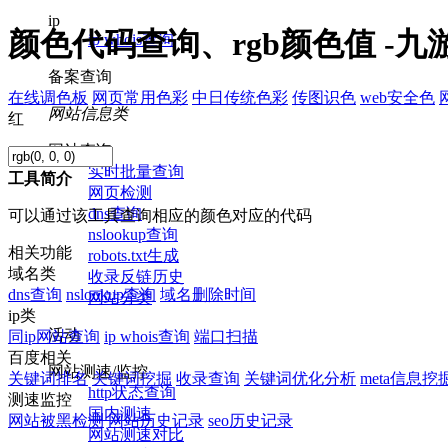
ip
颜色代码查询、rgb颜色值 -九
ip whois查询
备案查询
在线调色板
网页常用色彩
中日传统色彩
传图识色
web安全色
网站信息类
红
网站查询
实时批量查询
工具简介
网页检测
dns查询
可以通过该工具查询相应的颜色对应的代码
nslookup查询
相关功能
robots.txt生成
域名类
收录反链历史
dns查询
nslookup查询
域名删除时间
网站分类
ip类
活动
同ip网站查询
ip whois查询
端口扫描
百度相关
网站测速/监控
关键词排名
关键词挖掘
收录查询
关键词优化分析
meta信息挖
http状态查询
测速监控
国内测速
网站被黑检测
网站历史记录
seo历史记录
网站测速对比