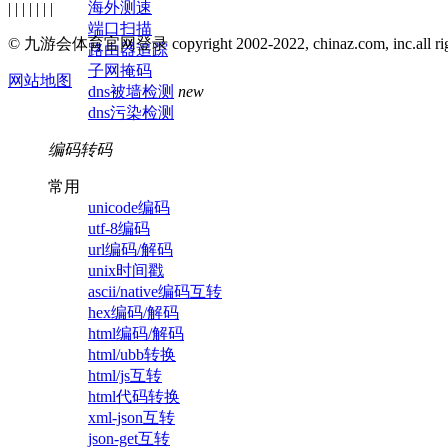
海外测速
| | | | | | |
端口扫描
© 九游会体育官网登录 copyright 2002-2022, chinaz.com, inc.all right
路由器追踪
子网掩码
网站地图
dns被墙检测
new
dns污染检测
编码转码
常用
unicode编码
utf-8编码
url编码/解码
unix时间戳
ascii/native编码互转
hex编码/解码
html编码/解码
html/ubb转换
html/js互转
html代码转换
xml-json互转
json-get互转