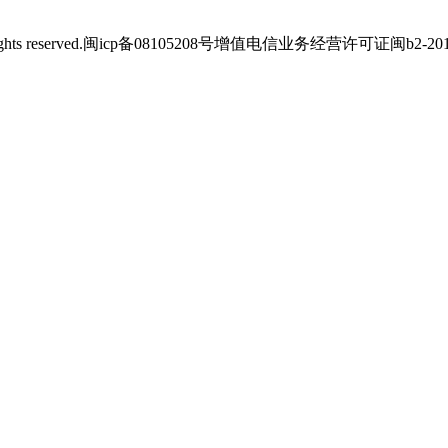
s reserved.
闽icp备08105208号
增值电信业务经营许可证闽b2-2012