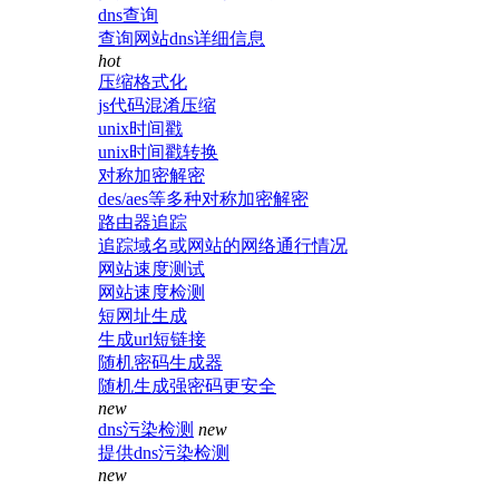
dns查询
查询网站dns详细信息
hot
压缩格式化
js代码混淆压缩
unix时间戳
unix时间戳转换
对称加密解密
des/aes等多种对称加密解密
路由器追踪
追踪域名或网站的网络通行情况
网站速度测试
网站速度检测
短网址生成
生成url短链接
随机密码生成器
随机生成强密码更安全
new
dns污染检测
new
提供dns污染检测
new