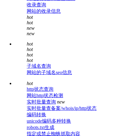
收录查询
网站的收录信息
hot
hot
new
new
hot
hot
hot
hot
子域名查询
网站的子域名seo信息
hot
http状态查询
网站http状态检测
实时批量查询
new
实时批量查备案/whois/ip/http状态
编码转换
unicode编码多种转换
robots.txt生成
指定或禁止蜘蛛抓取内容