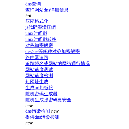
dns查询
查询网站dns详细信息
hot
压缩格式化
js代码混淆压缩
unix时间戳
unix时间戳转换
对称加密解密
des/aes等多种对称加密解密
路由器追踪
追踪域名或网站的网络通行情况
网站速度测试
网站速度检测
短网址生成
生成url短链接
随机密码生成器
随机生成强密码更安全
new
dns污染检测
new
提供dns污染检测
new