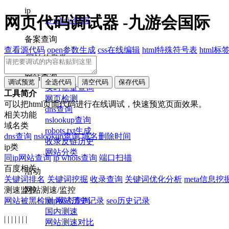
ip
网页代码调试器 -九游会国际
ip whois查询
备案查询
查看源代码
open参数生成
css在线编辑
html特殊符号表
html
网站信息类
网站查询
实时批量查询
工具简介
网页检测
可以把html页面代码进行在线调试，快速预览页面效果。
dns查询
相关功能
nslookup查询
域名类
robots.txt生成
dns查询
nslookup查询
域名删除时间
收录反链历史
ip类
网站分类
同ip网站查询
ip whois查询
端口扫描
百度相关
活动
关键词排名
关键词挖掘
收录查询
关键词优化分析
meta信息挖
网站测速/监控
测速监控
http状态查询
网站被黑检测
网站历史记录
seo历史记录
国内测速
| | | | | | |
网站测速对比