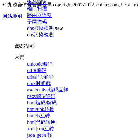
海外测速
© 九游会体育官网登录 copyright 2002-2022, chinaz.com, inc.all right
端口扫描
路由器追踪
网站地图
子网掩码
dns被墙检测
new
dns污染检测
编码转码
常用
unicode编码
utf-8编码
url编码/解码
unix时间戳
ascii/native编码互转
hex编码/解码
html编码/解码
html/ubb转换
html/js互转
html代码转换
xml-json互转
json-get互转