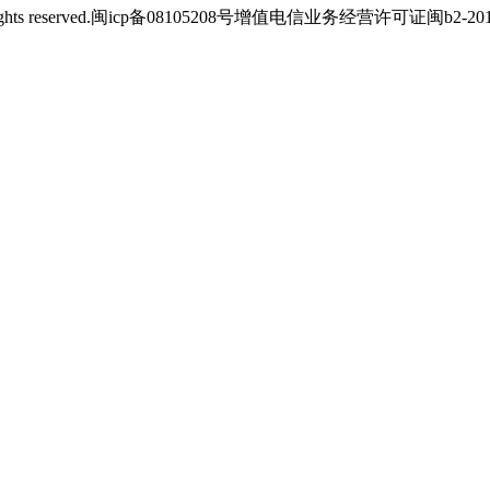
s reserved.
闽icp备08105208号
增值电信业务经营许可证闽b2-2012