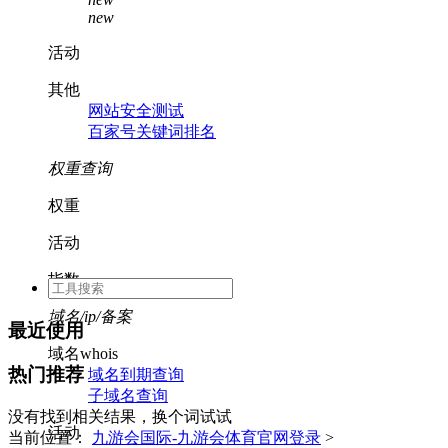
new
活动
其他
网站安全测试
百家号关键词排名
权重查询
权重
活动
指数
域名/ip/备案
最近使用
域名whois
热门推荐
域名到期查询
子域名查询
没有找到相关结果，换个词试试
活动
当前位置：
九游会国际-九游会体育官网登录
>