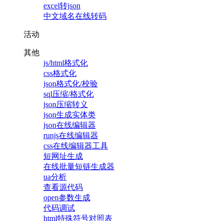
excel转json
中文域名在线转码
活动
其他
js/html格式化
css格式化
json格式化/校验
sql压缩/格式化
json压缩转义
json生成实体类
json在线编辑器
runjs在线编辑器
css在线编辑器工具
短网址生成
在线批量短链生成器
ua分析
查看源代码
open参数生成
代码调试
html特殊符号对照表