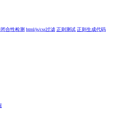
标签闭合性检测
html/js/css过滤
正则测试
正则生成代码
掘