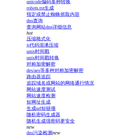
unicode编码多种转换
robots.txt生成
指定或禁止蜘蛛抓取内容
dns查询
查询网站dns详细信息
hot
压缩格式化
js代码混淆压缩
unix时间戳
unix时间戳转换
对称加密解密
des/aes等多种对称加密解密
路由器追踪
追踪域名或网站的网络通行情况
网站速度测试
网站速度检测
短网址生成
生成url短链接
随机密码生成器
随机生成强密码更安全
new
dns污染检测
new