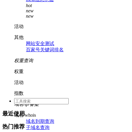
hot
new
new
活动
其他
网站安全测试
百家号关键词排名
权重查询
权重
活动
指数
域名/ip/备案
最近使用
域名/whois
域名到期查询
热门推荐
子域名查询