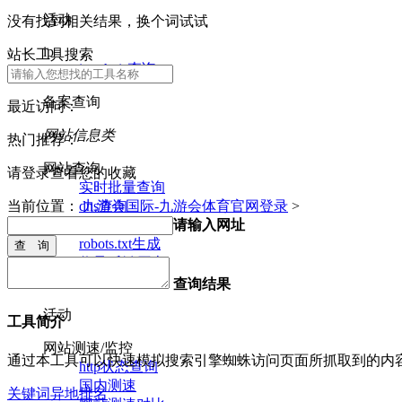
活动
没有找到相关结果，换个词试试
ip
站长工具搜索
ip whois查询
备案查询
最近访问：
网站信息类
热门推荐：
网站查询
请登录查看您的收藏
实时批量查询
dns查询
当前位置：
九游会国际-九游会体育官网登录
>
nslookup查询
请输入网址
robots.txt生成
收录反链历史
网站分类
查询结果
活动
工具简介
网站测速/监控
通过本工具可以快速模拟搜索引擎蜘蛛访问页面所抓取到的内
http状态查询
国内测速
关键词异地排名