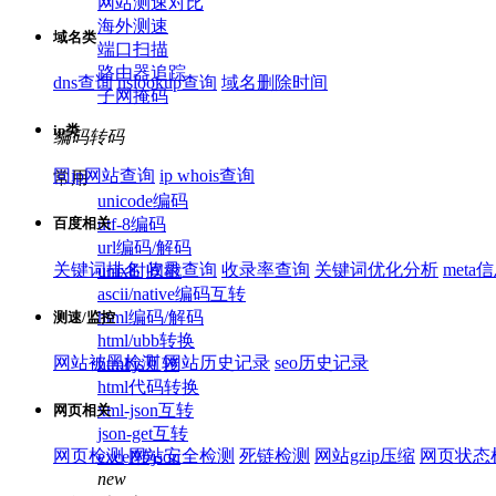
网站测速对比
海外测速
域名类
端口扫描
路由器追踪
dns查询
nslookup查询
域名删除时间
子网掩码
ip类
编码转码
同ip网站查询
ip whois查询
常用
unicode编码
utf-8编码
百度相关
url编码/解码
关键词排名
收录查询
收录率查询
关键词优化分析
meta
unix时间戳
ascii/native编码互转
html编码/解码
测速/监控
html/ubb转换
网站被黑检测
网站历史记录
seo历史记录
html/js互转
html代码转换
xml-json互转
网页相关
json-get互转
网页检测
网站安全检测
死链检测
网站gzip压缩
网页状态
excel转json
new