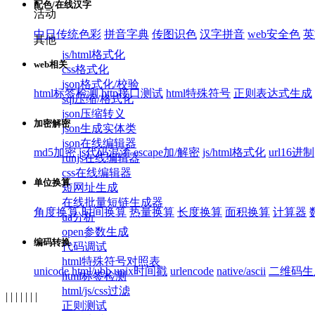
配色/在线汉字
活动
中日传统色彩
拼音字典
传图识色
汉字拼音
web安全色
英
其他
js/html格式化
web相关
css格式化
json格式化/校验
html标签检测
http接口测试
html特殊符号
正则表达式生成
sql压缩/格式化
json压缩转义
加密解密
json生成实体类
json在线编辑器
md5加密
js代码混淆
escape加/解密
js/html格式化
url16进制
runjs在线编辑器
css在线编辑器
单位换算
短网址生成
在线批量短链生成器
角度换算
时间换算
热量换算
长度换算
面积换算
计算器
ua分析
open参数生成
编码转换
代码调试
html特殊符号对照表
unicode
html/ubb
unix时间戳
urlencode
native/ascii
二维码生
html标签检测
html/js/css过滤
| | | | | | |
正则测试