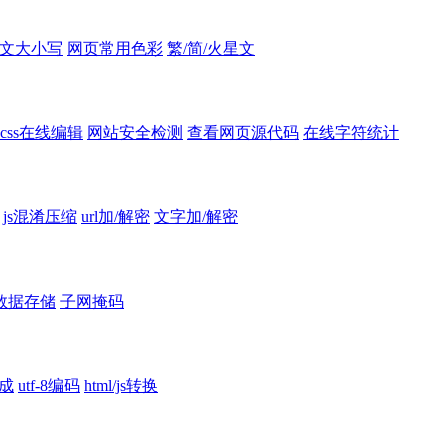
文大小写
网页常用色彩
繁/简/火星文
css在线编辑
网站安全检测
查看网页源代码
在线字符统计
js混淆压缩
url加/解密
文字加/解密
数据存储
子网掩码
成
utf-8编码
html/js转换