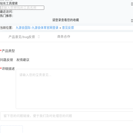
最近使用
热门推荐
站长工具搜索
最近访问：
热门推荐：
请登录查看您的收藏
当前位置：
九游会国际-九游会体育官网登录
>
意见反馈
商务合作
产品意见/bug反馈
*
产品类型
问题反馈
友情建议