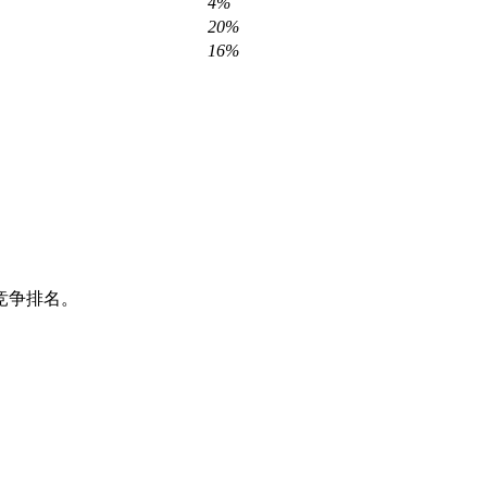
4%
20%
16%
竞争排名。