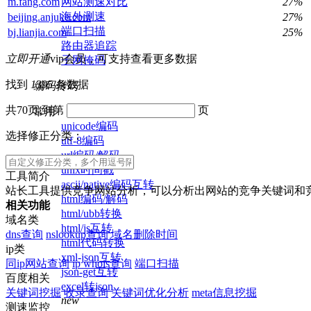
网站测速对比
m.fang.com
27%
海外测速
beijing.anjuke.com
27%
端口扫描
bj.lianjia.com
25%
路由器追踪
立即开通
vip会员，可支持查看更多数据
子网掩码
找到
1395
条数据
编码转码
共70页,到第
页
常用
unicode编码
选择修正分类：
utf-8编码
url编码/解码
unix时间戳
工具简介
ascii/native编码互转
站长工具提供竞争网站分析，可以分析出网站的竞争关键词和
html编码/解码
相关功能
html/ubb转换
域名类
html/js互转
dns查询
nslookup查询
域名删除时间
html代码转换
ip类
xml-json互转
同ip网站查询
ip whois查询
端口扫描
json-get互转
百度相关
excel转json
关键词挖掘
收录查询
关键词优化分析
meta信息挖掘
new
测速监控