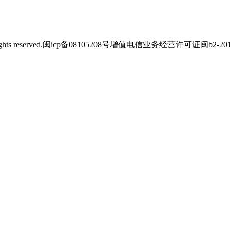
s reserved.
闽icp备08105208号
增值电信业务经营许可证闽b2-2012