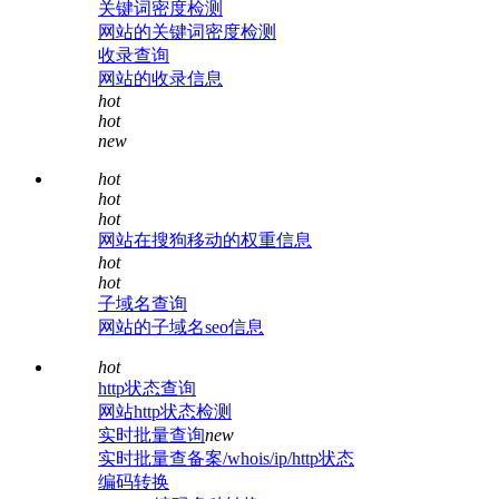
关键词密度检测
网站的关键词密度检测
收录查询
网站的收录信息
hot
hot
new
hot
hot
hot
网站在搜狗移动的权重信息
hot
hot
子域名查询
网站的子域名seo信息
hot
http状态查询
网站http状态检测
实时批量查询
new
实时批量查备案/whois/ip/http状态
编码转换