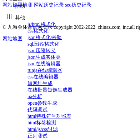
网站被黑检测
网站历史记录
seo历史记录
活动
| | | | | | |
其他
js/html格式化
© 九游会体育官网登录 copyright 2002-2022, chinaz.com, inc.all right
css格式化
json格式化/校验
网站地图
sql压缩/格式化
json压缩转义
json生成实体类
json在线编辑器
runjs在线编辑器
css在线编辑器
短网址生成
在线批量短链生成器
ua分析
open参数生成
代码调试
html特殊符号对照表
html标签检测
html/js/css过滤
正则测试