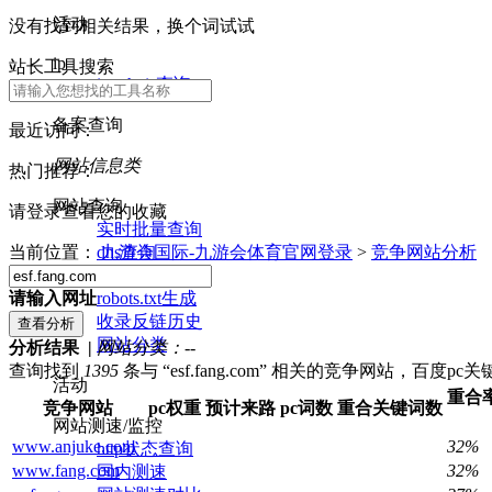
活动
没有找到相关结果，换个词试试
ip
站长工具搜索
ip whois查询
备案查询
最近访问：
网站信息类
热门推荐：
网站查询
请登录查看您的收藏
实时批量查询
dns查询
当前位置：
九游会国际-九游会体育官网登录
>
竞争网站分析
nslookup查询
robots.txt生成
请输入网址
收录反链历史
网站分类
分析结果 |
网站分类：
--
查询找到
1395
条与 “esf.fang.com” 相关的竞争网站，百度p
活动
重合
竞争网站
pc权重
预计来路
pc词数
重合关键词数
网站测速/监控
www.anjuke.com
32%
http状态查询
www.fang.com
32%
国内测速