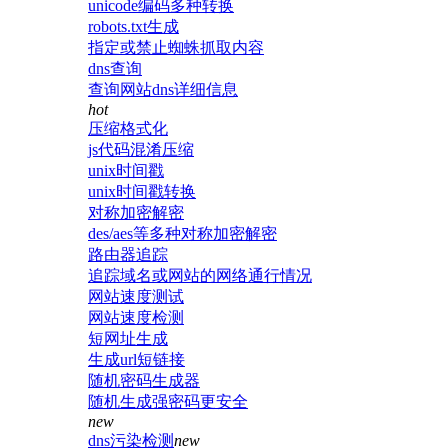
unicode编码多种转换
robots.txt生成
指定或禁止蜘蛛抓取内容
dns查询
查询网站dns详细信息
hot
压缩格式化
js代码混淆压缩
unix时间戳
unix时间戳转换
对称加密解密
des/aes等多种对称加密解密
路由器追踪
追踪域名或网站的网络通行情况
网站速度测试
网站速度检测
短网址生成
生成url短链接
随机密码生成器
随机生成强密码更安全
new
dns污染检测
new