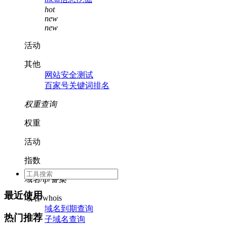
hot
new
new
活动
其他
网站安全测试
百家号关键词排名
权重查询
权重
活动
指数
域名/ip/备案
最近使用
域名/whois
域名到期查询
热门推荐
子域名查询