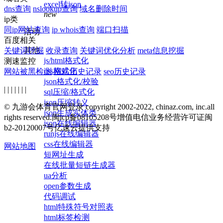
excel转json
dns查询
nslookup查询
域名删除时间
new
ip类
同ip网站查询
ip whois查询
端口扫描
活动
百度相关
其他
关键词挖掘
收录查询
关键词优化分析
meta信息挖掘
js/html格式化
测速监控
css格式化
网站被黑检测
网站历史记录
seo历史记录
json格式化/校验
| | | | | | |
sql压缩/格式化
json压缩转义
© 九游会体育官网登录 copyright 2002-2022, chinaz.com, inc.all
json生成实体类
rights reserved.
闽icp备08105208号
增值电信业务经营许可证闽
json在线编辑器
b2-20120007号
亿速云提供支持
runjs在线编辑器
css在线编辑器
网站地图
短网址生成
在线批量短链生成器
ua分析
open参数生成
代码调试
html特殊符号对照表
html标签检测