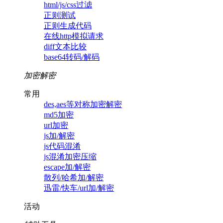
html/js/css过滤
正则测试
正则生成代码
在线http模拟请求
diff文本比较
base64转码/解码
加密解密
常用
des,aes等对称加密解密
md5加密
url加密
js加/解密
js代码混淆
js混淆加密压缩
escape加/解密
散列/哈希加/解密
迅雷/快车/url加/解密
活动