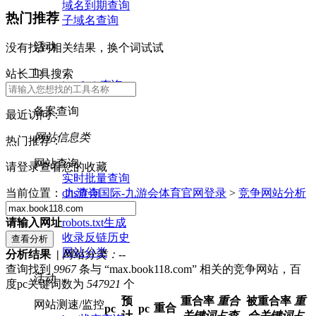
域名到期查询
热门推荐
子域名查询
活动
没有找到相关结果，换个词试试
ip
站长工具搜索
ip whois查询
备案查询
最近访问：
网站信息类
热门推荐：
网站查询
请登录查看您的收藏
实时批量查询
dns查询
当前位置：
九游会国际-九游会体育官网登录
>
竞争网站分析
nslookup查询
robots.txt生成
请输入网址
收录反链历史
网站分类
分析结果 |
网站分类：
--
查询找到
9967
条与 “max.book118.com” 相关的竞争网站，百
活动
度pc关键词数为
547921
个
预
重合率
重合
被重合率
重
网站测速/监控
重合
pc
pc
计
关键词占查
合关键词占