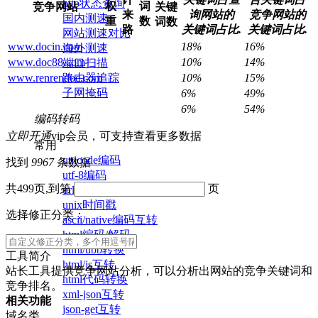
http状态查询
权
词
竞争网站
关键
来
询网站的
竞争网站的
国内测速
重
数
词数
路
关键词占比.
关键词占比.
网站测速对比
www.docin.com
18%
16%
海外测速
www.doc88.com
10%
14%
端口扫描
路由器追踪
www.renrendoc.com
10%
15%
子网掩码
6%
49%
6%
54%
编码转码
立即开通
vip会员，可支持查看更多数据
常用
unicode编码
找到
9967
条数据
utf-8编码
共499页,到第
页
url编码/解码
unix时间戳
选择修正分类：
ascii/native编码互转
html编码/解码
html/ubb转换
工具简介
html/js互转
站长工具提供竞争网站分析，可以分析出网站的竞争关键词和
html代码转换
竞争排名。
xml-json互转
相关功能
json-get互转
域名类