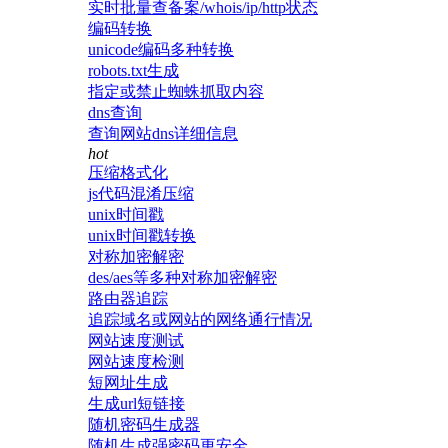
实时批量查备案/whois/ip/http状态
编码转换
unicode编码多种转换
robots.txt生成
指定或禁止蜘蛛抓取内容
dns查询
查询网站dns详细信息
hot
压缩格式化
js代码混淆压缩
unix时间戳
unix时间戳转换
对称加密解密
des/aes等多种对称加密解密
路由器追踪
追踪域名或网站的网络通行情况
网站速度测试
网站速度检测
短网址生成
生成url短链接
随机密码生成器
随机生成强密码更安全