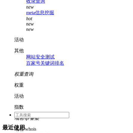
收录查询
new
meta信息挖掘
hot
new
new
活动
其他
网站安全测试
百家号关键词排名
权重查询
权重
活动
指数
域名/ip/备案
最近使用
域名/whois