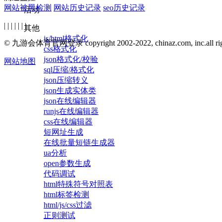
网站被黑检测
网站历史记录
seo历史记录
活动
| | | | | | |
其他
js/html格式化
© 九游会体育官网登录 copyright 2002-2022, chinaz.com, inc.all right
css格式化
json格式化/校验
网站地图
sql压缩/格式化
json压缩转义
json生成实体类
json在线编辑器
runjs在线编辑器
css在线编辑器
短网址生成
在线批量短链生成器
ua分析
open参数生成
代码调试
html特殊符号对照表
html标签检测
html/js/css过滤
正则测试