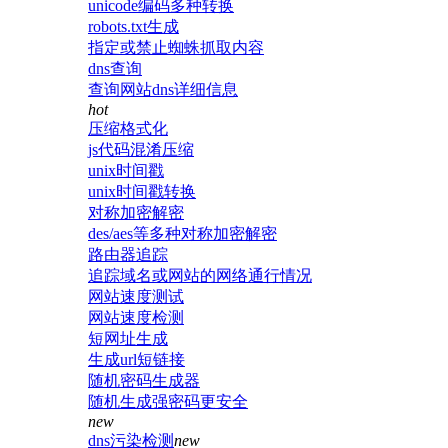
unicode编码多种转换
robots.txt生成
指定或禁止蜘蛛抓取内容
dns查询
查询网站dns详细信息
hot
压缩格式化
js代码混淆压缩
unix时间戳
unix时间戳转换
对称加密解密
des/aes等多种对称加密解密
路由器追踪
追踪域名或网站的网络通行情况
网站速度测试
网站速度检测
短网址生成
生成url短链接
随机密码生成器
随机生成强密码更安全
new
dns污染检测
new