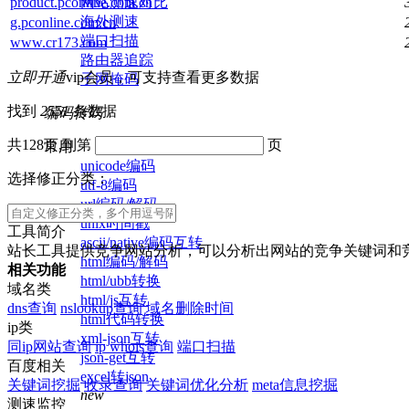
网站测速对比
product.pconline.com.cn
海外测速
g.pconline.com.cn
端口扫描
www.cr173.com
路由器追踪
立即开通
vip会员，可支持查看更多数据
子网掩码
找到
2551
条数据
编码转码
共128页,到第
页
常用
unicode编码
选择修正分类：
utf-8编码
url编码/解码
unix时间戳
工具简介
ascii/native编码互转
站长工具提供竞争网站分析，可以分析出网站的竞争关键词和
html编码/解码
相关功能
html/ubb转换
域名类
html/js互转
dns查询
nslookup查询
域名删除时间
html代码转换
ip类
xml-json互转
同ip网站查询
ip whois查询
端口扫描
json-get互转
百度相关
excel转json
关键词挖掘
收录查询
关键词优化分析
meta信息挖掘
new
测速监控