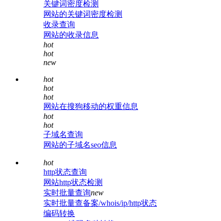
关键词密度检测
网站的关键词密度检测
收录查询
网站的收录信息
hot
hot
new
hot
hot
hot
网站在搜狗移动的权重信息
hot
hot
子域名查询
网站的子域名seo信息
hot
http状态查询
网站http状态检测
实时批量查询
new
实时批量查备案/whois/ip/http状态
编码转换