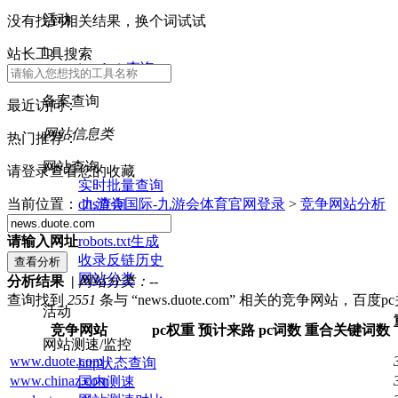
活动
没有找到相关结果，换个词试试
ip
站长工具搜索
ip whois查询
备案查询
最近访问：
网站信息类
热门推荐：
网站查询
请登录查看您的收藏
实时批量查询
dns查询
当前位置：
九游会国际-九游会体育官网登录
>
竞争网站分析
nslookup查询
robots.txt生成
请输入网址
收录反链历史
网站分类
分析结果 |
网站分类：
--
查询找到
2551
条与 “news.duote.com” 相关的竞争网站，百
活动
竞争网站
pc权重
预计来路
pc词数
重合关键词数
网站测速/监控
www.duote.com
http状态查询
www.chinaz.com
国内测速