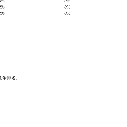
3%
0%
2%
0%
2%
0%
竞争排名。