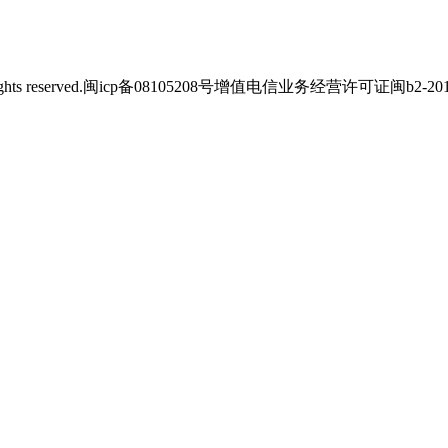
s reserved.
闽icp备08105208号
增值电信业务经营许可证闽b2-2012