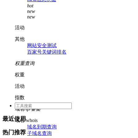
hot
new
new
活动
其他
网站安全测试
百家号关键词排名
权重查询
权重
活动
指数
域名/ip/备案
最近使用
域名/whois
域名到期查询
热门推荐
子域名查询