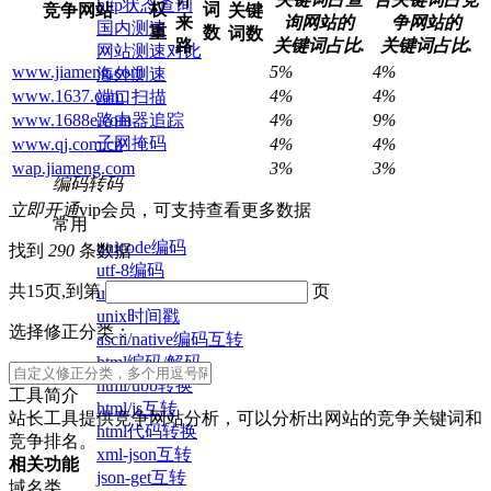
http状态查询
权
词
竞争网站
关键
来
询网站的
争网站的
国内测速
重
数
词数
路
关键词占比.
关键词占比.
网站测速对比
www.jiameng.com
5%
4%
海外测速
www.1637.com
4%
4%
端口扫描
路由器追踪
www.1688e.com
4%
9%
子网掩码
www.qj.com.cn
4%
4%
wap.jiameng.com
3%
3%
编码转码
立即开通
vip会员，可支持查看更多数据
常用
unicode编码
找到
290
条数据
utf-8编码
共15页,到第
页
url编码/解码
unix时间戳
选择修正分类：
ascii/native编码互转
html编码/解码
html/ubb转换
工具简介
html/js互转
站长工具提供竞争网站分析，可以分析出网站的竞争关键词和
html代码转换
竞争排名。
xml-json互转
相关功能
json-get互转
域名类