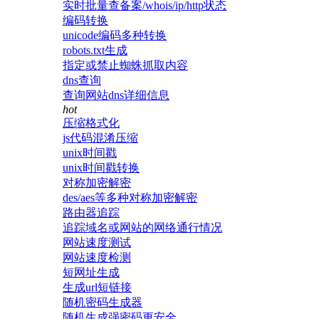
实时批量查备案/whois/ip/http状态
编码转换
unicode编码多种转换
robots.txt生成
指定或禁止蜘蛛抓取内容
dns查询
查询网站dns详细信息
hot
压缩格式化
js代码混淆压缩
unix时间戳
unix时间戳转换
对称加密解密
des/aes等多种对称加密解密
路由器追踪
追踪域名或网站的网络通行情况
网站速度测试
网站速度检测
短网址生成
生成url短链接
随机密码生成器
随机生成强密码更安全