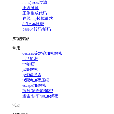
html/js/css过滤
正则测试
正则生成代码
在线http模拟请求
diff文本比较
base64转码/解码
加密解密
常用
des,aes等对称加密解密
md5加密
url加密
js加/解密
js代码混淆
js混淆加密压缩
escape加/解密
散列/哈希加/解密
迅雷/快车/url加/解密
活动