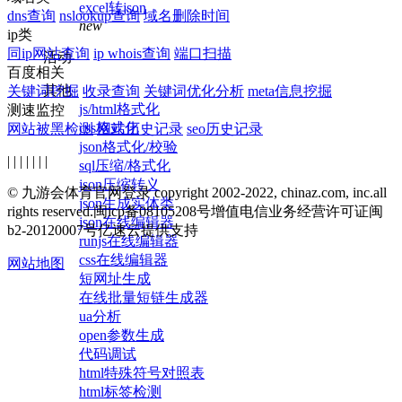
excel转json
dns查询
nslookup查询
域名删除时间
new
ip类
同ip网站查询
ip whois查询
端口扫描
活动
百度相关
其他
关键词挖掘
收录查询
关键词优化分析
meta信息挖掘
js/html格式化
测速监控
css格式化
网站被黑检测
网站历史记录
seo历史记录
json格式化/校验
| | | | | | |
sql压缩/格式化
json压缩转义
© 九游会体育官网登录 copyright 2002-2022, chinaz.com, inc.all
json生成实体类
rights reserved.
闽icp备08105208号
增值电信业务经营许可证闽
json在线编辑器
b2-20120007号
亿速云提供支持
runjs在线编辑器
css在线编辑器
网站地图
短网址生成
在线批量短链生成器
ua分析
open参数生成
代码调试
html特殊符号对照表
html标签检测