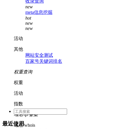
收录查询
new
meta信息挖掘
hot
new
new
活动
其他
网站安全测试
百家号关键词排名
权重查询
权重
活动
指数
域名/ip/备案
最近使用
域名/whois