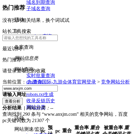
域名到期查询
热门推荐
子域名查询
活动
没有找到相关结果，换个词试试
ip
站长工具搜索
ip whois查询
备案查询
最近访问：
网站信息类
热门推荐：
网站查询
请登录查看您的收藏
实时批量查询
dns查询
当前位置：
九游会国际-九游会体育官网登录
>
竞争网站分析
nslookup查询
robots.txt生成
请输入网址
收录反链历史
网站分类
分析结果 |
网站分类：
--
查询找到
290
条与 “www.anxjm.com” 相关的竞争网站，百度
活动
pc关键词数为
21307
个
预
重合率
重合
被重合率
重
网站测速/监控
重合
pc
pc
计
关键词占查
合关键词占竞