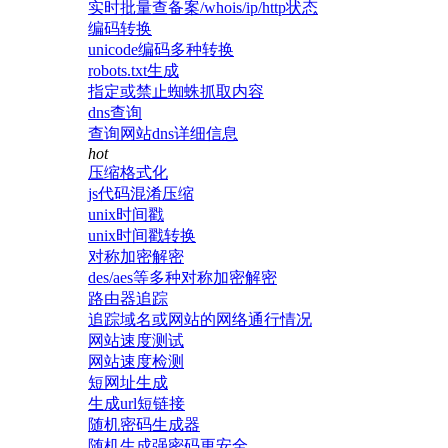
实时批量查备案/whois/ip/http状态
编码转换
unicode编码多种转换
robots.txt生成
指定或禁止蜘蛛抓取内容
dns查询
查询网站dns详细信息
hot
压缩格式化
js代码混淆压缩
unix时间戳
unix时间戳转换
对称加密解密
des/aes等多种对称加密解密
路由器追踪
追踪域名或网站的网络通行情况
网站速度测试
网站速度检测
短网址生成
生成url短链接
随机密码生成器
随机生成强密码更安全