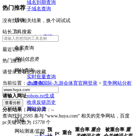
域名到期查询
热门推荐
子域名查询
活动
没有找到相关结果，换个词试试
ip
站长工具搜索
ip whois查询
备案查询
最近访问：
网站信息类
热门推荐：
网站查询
请登录查看您的收藏
实时批量查询
dns查询
当前位置：
九游会国际-九游会体育官网登录
>
竞争网站分析
nslookup查询
robots.txt生成
请输入网址
收录反链历史
网站分类
分析结果 |
网站分类：
--
查询找到
2595
条与 “www.huya.com” 相关的竞争网站，百度
活动
pc关键词数为
15778
个
预
重合率
重合
被重合率
重
网站测速/监控
重合
pc
pc
计
关键词占查
合关键词占竞