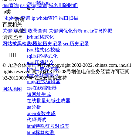
excel转json
dns查询
nslookup查询
域名删除时间
new
ip类
同ip网站查询
ip whois查询
端口扫描
活动
百度相关
其他
关键词挖掘
收录查询
关键词优化分析
meta信息挖掘
js/html格式化
测速监控
css格式化
网站被黑检测
网站历史记录
seo历史记录
json格式化/校验
| | | | | | |
sql压缩/格式化
json压缩转义
© 九游会体育官网登录 copyright 2002-2022, chinaz.com, inc.all
json生成实体类
rights reserved.
闽icp备08105208号
增值电信业务经营许可证闽
json在线编辑器
b2-20120007号
亿速云提供支持
runjs在线编辑器
css在线编辑器
网站地图
短网址生成
在线批量短链生成器
ua分析
open参数生成
代码调试
html特殊符号对照表
html标签检测