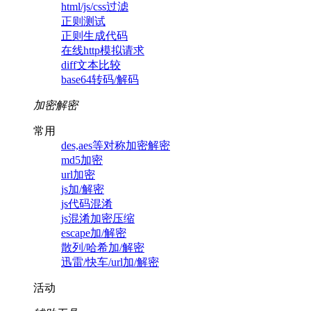
html/js/css过滤
正则测试
正则生成代码
在线http模拟请求
diff文本比较
base64转码/解码
加密解密
常用
des,aes等对称加密解密
md5加密
url加密
js加/解密
js代码混淆
js混淆加密压缩
escape加/解密
散列/哈希加/解密
迅雷/快车/url加/解密
活动