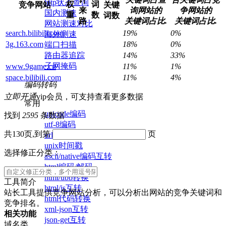
http状态查询
权
词
竞争网站
关键
来
询网站的
争网站的
国内测速
重
数
词数
路
关键词占比.
关键词占比.
网站测速对比
search.bilibili.com
19%
0%
海外测速
3g.163.com
18%
0%
端口扫描
路由器追踪
14%
33%
子网掩码
www.9game.cn
11%
1%
space.bilibili.com
11%
4%
编码转码
立即开通
vip会员，可支持查看更多数据
常用
unicode编码
找到
2595
条数据
utf-8编码
共130页,到第
页
url编码/解码
unix时间戳
选择修正分类：
ascii/native编码互转
html编码/解码
html/ubb转换
工具简介
html/js互转
站长工具提供竞争网站分析，可以分析出网站的竞争关键词和
html代码转换
竞争排名。
xml-json互转
相关功能
json-get互转
域名类