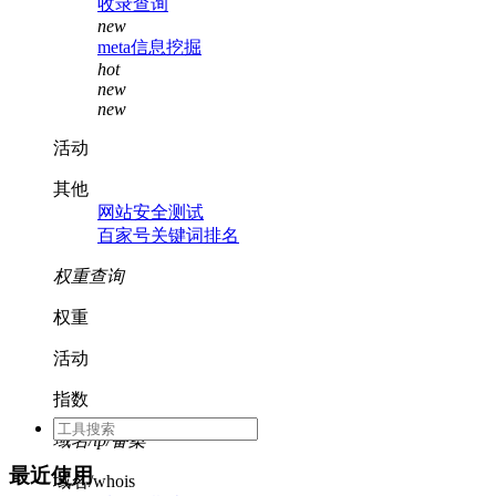
收录查询
new
meta信息挖掘
hot
new
new
活动
其他
网站安全测试
百家号关键词排名
权重查询
权重
活动
指数
域名/ip/备案
最近使用
域名/whois