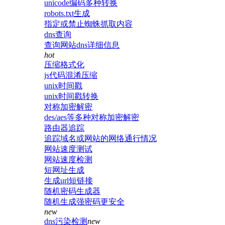
unicode编码多种转换
robots.txt生成
指定或禁止蜘蛛抓取内容
dns查询
查询网站dns详细信息
hot
压缩格式化
js代码混淆压缩
unix时间戳
unix时间戳转换
对称加密解密
des/aes等多种对称加密解密
路由器追踪
追踪域名或网站的网络通行情况
网站速度测试
网站速度检测
短网址生成
生成url短链接
随机密码生成器
随机生成强密码更安全
new
dns污染检测
new