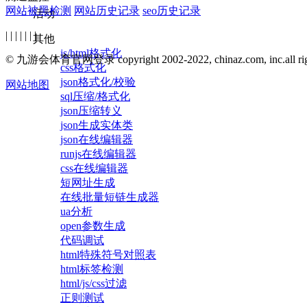
网站被黑检测
网站历史记录
seo历史记录
活动
| | | | | | |
其他
js/html格式化
© 九游会体育官网登录 copyright 2002-2022, chinaz.com, inc.all right
css格式化
json格式化/校验
网站地图
sql压缩/格式化
json压缩转义
json生成实体类
json在线编辑器
runjs在线编辑器
css在线编辑器
短网址生成
在线批量短链生成器
ua分析
open参数生成
代码调试
html特殊符号对照表
html标签检测
html/js/css过滤
正则测试