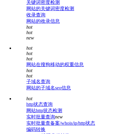
关键词密度检测
网站的关键词密度检测
收录查询
网站的收录信息
hot
hot
new
hot
hot
hot
网站在搜狗移动的权重信息
hot
hot
子域名查询
网站的子域名seo信息
hot
http状态查询
网站http状态检测
实时批量查询
new
实时批量查备案/whois/ip/http状态
编码转换