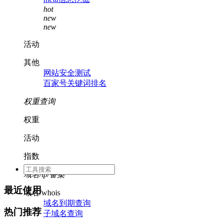
hot
new
new
活动
其他
网站安全测试
百家号关键词排名
权重查询
权重
活动
指数
域名/ip/备案
最近使用
域名/whois
域名到期查询
热门推荐
子域名查询