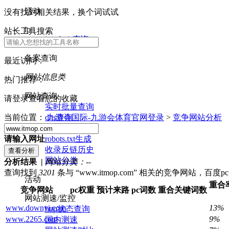
活动
没有找到相关结果，换个词试试
ip
站长工具搜索
ip whois查询
备案查询
最近访问：
网站信息类
热门推荐：
网站查询
请登录查看您的收藏
实时批量查询
dns查询
当前位置：
九游会国际-九游会体育官网登录
>
竞争网站分析
nslookup查询
robots.txt生成
请输入网址
收录反链历史
网站分类
分析结果 |
网站分类：
--
查询找到
3201
条与 “www.itmop.com” 相关的竞争网站，百
活动
重合
竞争网站
pc权重
预计来路
pc词数
重合关键词数
网站测速/监控
www.downyi.com
13%
http状态查询
www.2265.com
9%
国内测速