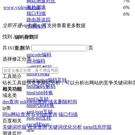
网站测速对比
7%
海外测速
www.yxdown.com
6%
端口扫描
6%
路由器追踪
立即开通
vip会员，可支持查看更多数据
子网掩码
找到
3201
条数据
编码转码
共161页,到第
页
常用
unicode编码
选择修正分类：
utf-8编码
url编码/解码
unix时间戳
工具简介
ascii/native编码互转
站长工具提供竞争网站分析，可以分析出网站的竞争关键词和
html编码/解码
相关功能
html/ubb转换
域名类
html/js互转
dns查询
nslookup查询
域名删除时间
html代码转换
ip类
xml-json互转
同ip网站查询
ip whois查询
端口扫描
json-get互转
百度相关
excel转json
关键词挖掘
收录查询
关键词优化分析
meta信息挖掘
new
测速监控