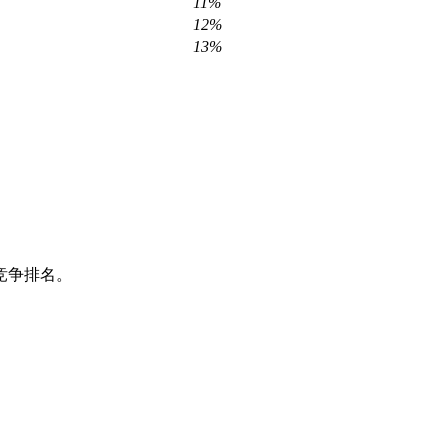
11%
12%
13%
竞争排名。