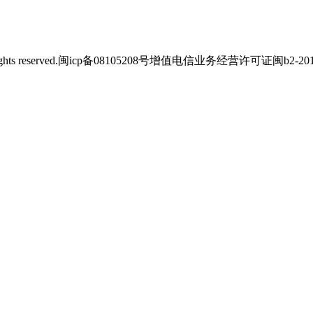
s reserved.
闽icp备08105208号
增值电信业务经营许可证闽b2-2012