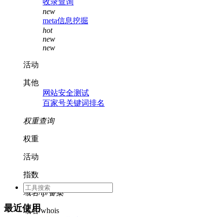
收录查询
new
meta信息挖掘
hot
new
new
活动
其他
网站安全测试
百家号关键词排名
权重查询
权重
活动
指数
域名/ip/备案
最近使用
域名/whois