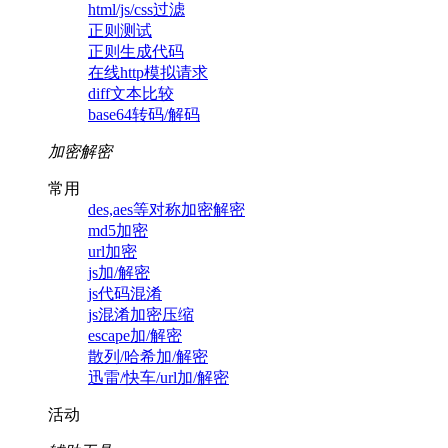
html/js/css过滤
正则测试
正则生成代码
在线http模拟请求
diff文本比较
base64转码/解码
加密解密
常用
des,aes等对称加密解密
md5加密
url加密
js加/解密
js代码混淆
js混淆加密压缩
escape加/解密
散列/哈希加/解密
迅雷/快车/url加/解密
活动