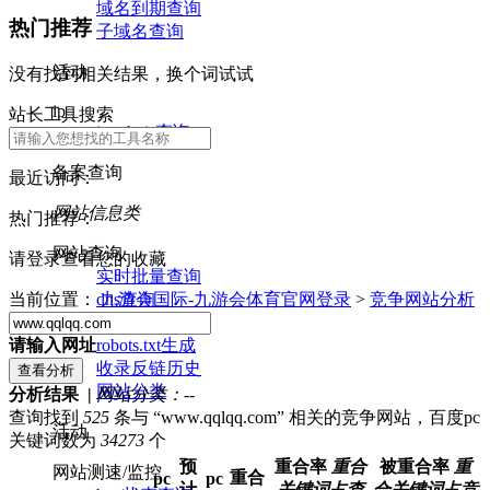
域名到期查询
热门推荐
子域名查询
活动
没有找到相关结果，换个词试试
ip
站长工具搜索
ip whois查询
备案查询
最近访问：
网站信息类
热门推荐：
网站查询
请登录查看您的收藏
实时批量查询
dns查询
当前位置：
九游会国际-九游会体育官网登录
>
竞争网站分析
nslookup查询
robots.txt生成
请输入网址
收录反链历史
网站分类
分析结果 |
网站分类：
--
查询找到
525
条与 “www.qqlqq.com” 相关的竞争网站，百度pc
活动
关键词数为
34273
个
预
重合率
重合
被重合率
重
网站测速/监控
重合
pc
pc
计
关键词占查
合关键词占竞