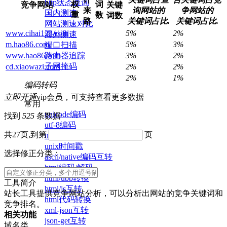
http状态查询
权
词
竞争网站
关键
来
询网站的
争网站的
国内测速
重
数
词数
路
关键词占比.
关键词占比.
网站测速对比
www.cihai123.com
5%
2%
海外测速
m.hao86.com
5%
3%
端口扫描
路由器追踪
www.hao86.com
3%
2%
子网掩码
cd.xiaowazi.com
2%
2%
2%
1%
编码转码
立即开通
vip会员，可支持查看更多数据
常用
unicode编码
找到
525
条数据
utf-8编码
共27页,到第
页
url编码/解码
unix时间戳
选择修正分类：
ascii/native编码互转
html编码/解码
html/ubb转换
工具简介
html/js互转
站长工具提供竞争网站分析，可以分析出网站的竞争关键词和
html代码转换
竞争排名。
xml-json互转
相关功能
json-get互转
域名类