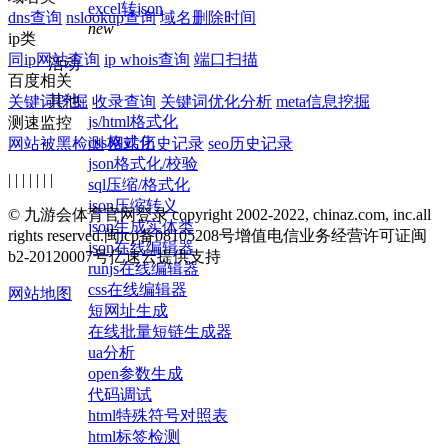
excel转json
dns查询
nslookup查询
域名删除时间
new
ip类
同ip网站查询
ip whois查询
端口扫描
活动
百度相关
其他
关键词挖掘
收录查询
关键词优化分析
meta信息挖掘
js/html格式化
测速监控
css格式化
网站被黑检测
网站历史记录
seo历史记录
json格式化/校验
| | | | | | |
sql压缩/格式化
json压缩转义
© 九游会体育官网登录 copyright 2002-2022, chinaz.com, inc.all
json生成实体类
rights reserved.
闽icp备08105208号
增值电信业务经营许可证闽
json在线编辑器
b2-20120007号
亿速云提供支持
runjs在线编辑器
css在线编辑器
网站地图
短网址生成
在线批量短链生成器
ua分析
open参数生成
代码调试
html特殊符号对照表
html标签检测