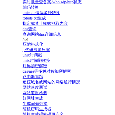
实时批量查备案/whois/ip/http状态
编码转换
unicode编码多种转换
robots.txt生成
指定或禁止蜘蛛抓取内容
dns查询
查询网站dns详细信息
hot
压缩格式化
js代码混淆压缩
unix时间戳
unix时间戳转换
对称加密解密
des/aes等多种对称加密解密
路由器追踪
追踪域名或网站的网络通行情况
网站速度测试
网站速度检测
短网址生成
生成url短链接
随机密码生成器
随机生成强密码更安全