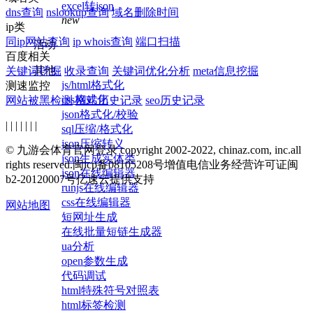
excel转json
dns查询
nslookup查询
域名删除时间
new
ip类
同ip网站查询
ip whois查询
端口扫描
活动
百度相关
其他
关键词挖掘
收录查询
关键词优化分析
meta信息挖掘
js/html格式化
测速监控
css格式化
网站被黑检测
网站历史记录
seo历史记录
json格式化/校验
| | | | | | |
sql压缩/格式化
json压缩转义
© 九游会体育官网登录 copyright 2002-2022, chinaz.com, inc.all
json生成实体类
rights reserved.
闽icp备08105208号
增值电信业务经营许可证闽
json在线编辑器
b2-20120007号
亿速云提供支持
runjs在线编辑器
css在线编辑器
网站地图
短网址生成
在线批量短链生成器
ua分析
open参数生成
代码调试
html特殊符号对照表
html标签检测