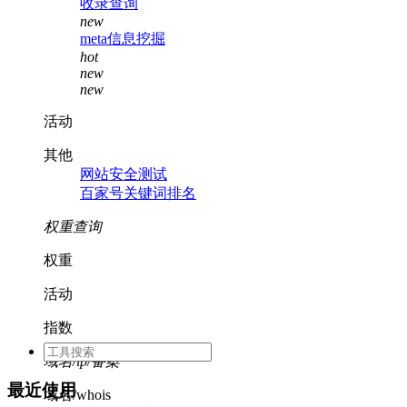
收录查询
new
meta信息挖掘
hot
new
new
活动
其他
网站安全测试
百家号关键词排名
权重查询
权重
活动
指数
域名/ip/备案
最近使用
域名/whois