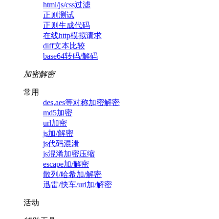
html/js/css过滤
正则测试
正则生成代码
在线http模拟请求
diff文本比较
base64转码/解码
加密解密
常用
des,aes等对称加密解密
md5加密
url加密
js加/解密
js代码混淆
js混淆加密压缩
escape加/解密
散列/哈希加/解密
迅雷/快车/url加/解密
活动