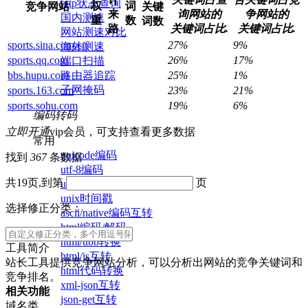
http状态查询
权
词
竞争网站
关键
来
询网站的
争网站的
国内测速
重
数
词数
路
关键词占比.
关键词占比.
网站测速对比
sports.sina.com.cn
27%
9%
海外测速
sports.qq.com
26%
17%
端口扫描
路由器追踪
bbs.hupu.com
25%
1%
子网掩码
sports.163.com
23%
21%
sports.sohu.com
19%
6%
编码转码
立即开通
vip会员，可支持查看更多数据
常用
unicode编码
找到
367
条数据
utf-8编码
共19页,到第
页
url编码/解码
unix时间戳
选择修正分类：
ascii/native编码互转
html编码/解码
html/ubb转换
工具简介
html/js互转
站长工具提供竞争网站分析，可以分析出网站的竞争关键词和
html代码转换
竞争排名。
xml-json互转
相关功能
json-get互转
域名类