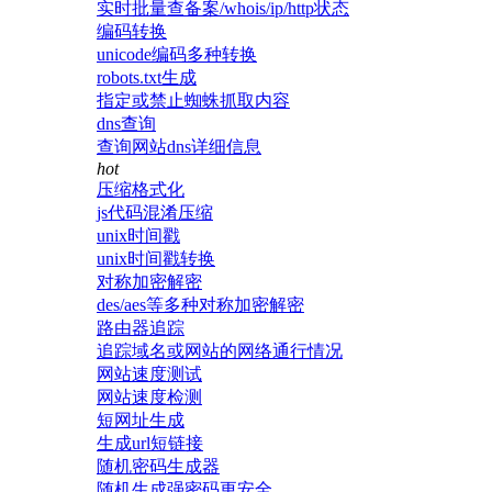
实时批量查备案/whois/ip/http状态
编码转换
unicode编码多种转换
robots.txt生成
指定或禁止蜘蛛抓取内容
dns查询
查询网站dns详细信息
hot
压缩格式化
js代码混淆压缩
unix时间戳
unix时间戳转换
对称加密解密
des/aes等多种对称加密解密
路由器追踪
追踪域名或网站的网络通行情况
网站速度测试
网站速度检测
短网址生成
生成url短链接
随机密码生成器
随机生成强密码更安全