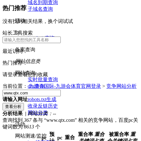
域名到期查询
热门推荐
子域名查询
活动
没有找到相关结果，换个词试试
ip
站长工具搜索
ip whois查询
备案查询
最近访问：
网站信息类
热门推荐：
网站查询
请登录查看您的收藏
实时批量查询
dns查询
当前位置：
九游会国际-九游会体育官网登录
>
竞争网站分析
nslookup查询
robots.txt生成
请输入网址
收录反链历史
网站分类
分析结果 |
网站分类：
--
查询找到
367
条与 “www.qtx.com” 相关的竞争网站，百度pc关
活动
键词数为
8613
个
预
重合率
重合
被重合率
重
网站测速/监控
重合
pc
pc
计
关键词占查
合关键词占竞