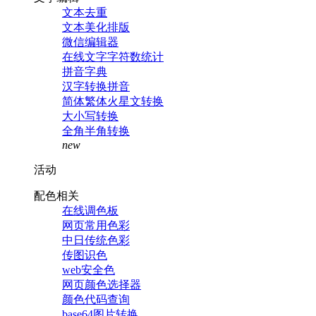
文本去重
文本美化排版
微信编辑器
在线文字字符数统计
拼音字典
汉字转换拼音
简体繁体火星文转换
大小写转换
全角半角转换
new
活动
配色相关
在线调色板
网页常用色彩
中日传统色彩
传图识色
web安全色
网页颜色选择器
颜色代码查询
base64图片转换