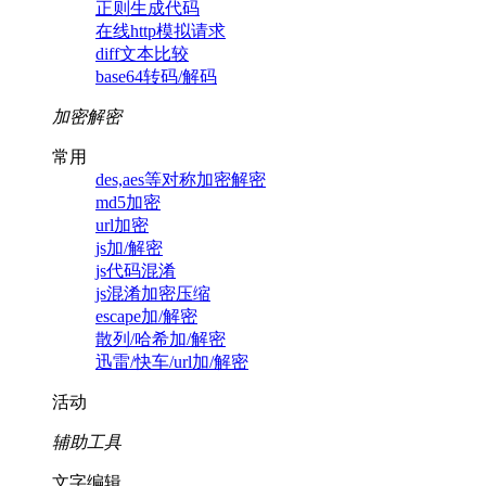
正则生成代码
在线http模拟请求
diff文本比较
base64转码/解码
加密解密
常用
des,aes等对称加密解密
md5加密
url加密
js加/解密
js代码混淆
js混淆加密压缩
escape加/解密
散列/哈希加/解密
迅雷/快车/url加/解密
活动
辅助工具
文字编辑