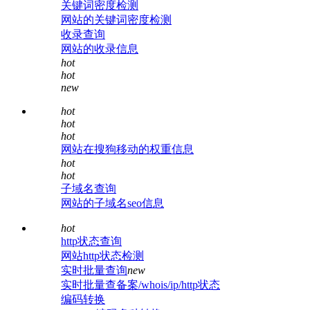
关键词密度检测
网站的关键词密度检测
收录查询
网站的收录信息
hot
hot
new
hot
hot
hot
网站在搜狗移动的权重信息
hot
hot
子域名查询
网站的子域名seo信息
hot
http状态查询
网站http状态检测
实时批量查询
new
实时批量查备案/whois/ip/http状态
编码转换