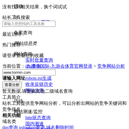
活动
没有找到相关结果，换个词试试
ip
站长工具搜索
ip whois查询
备案查询
最近访问：
网站信息类
热门推荐：
网站查询
请登录查看您的收藏
实时批量查询
dns查询
当前位置：
九游会国际-九游会体育官网登录
>
竞争网站分析
nslookup查询
robots.txt生成
请输入网址
收录反链历史
网站分类
暂无数据,请更换其他二级域名查询
工具简介
活动
站长工具提供竞争网站分析，可以分析出网站的竞争关键词和
竞争排名。
网站测速/监控
相关功能
http状态查询
域名类
国内测速
dns查询
nslookup查询
域名删除时间