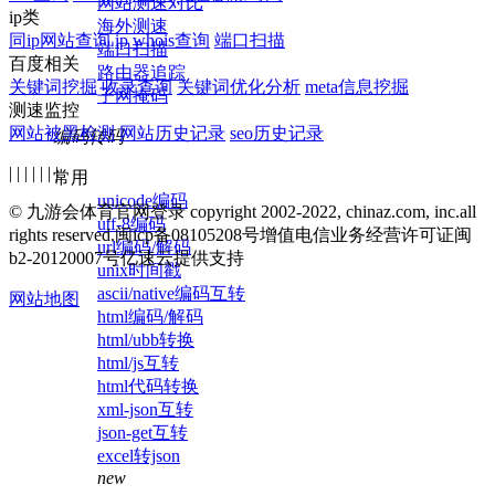
网站测速对比
ip类
海外测速
同ip网站查询
ip whois查询
端口扫描
端口扫描
百度相关
路由器追踪
关键词挖掘
收录查询
关键词优化分析
meta信息挖掘
子网掩码
测速监控
网站被黑检测
网站历史记录
seo历史记录
编码转码
| | | | | | |
常用
unicode编码
© 九游会体育官网登录 copyright 2002-2022, chinaz.com, inc.all
utf-8编码
rights reserved.
闽icp备08105208号
增值电信业务经营许可证闽
url编码/解码
b2-20120007号
亿速云提供支持
unix时间戳
ascii/native编码互转
网站地图
html编码/解码
html/ubb转换
html/js互转
html代码转换
xml-json互转
json-get互转
excel转json
new