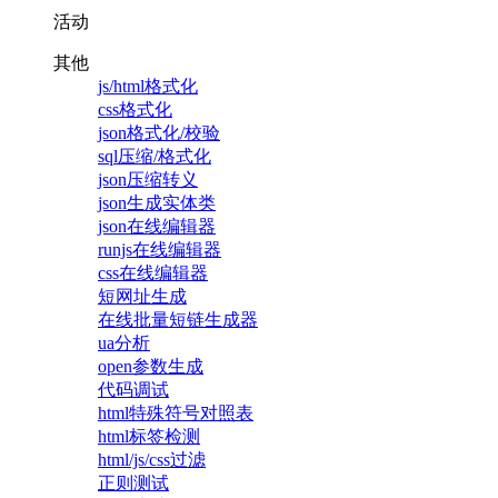
活动
其他
js/html格式化
css格式化
json格式化/校验
sql压缩/格式化
json压缩转义
json生成实体类
json在线编辑器
runjs在线编辑器
css在线编辑器
短网址生成
在线批量短链生成器
ua分析
open参数生成
代码调试
html特殊符号对照表
html标签检测
html/js/css过滤
正则测试