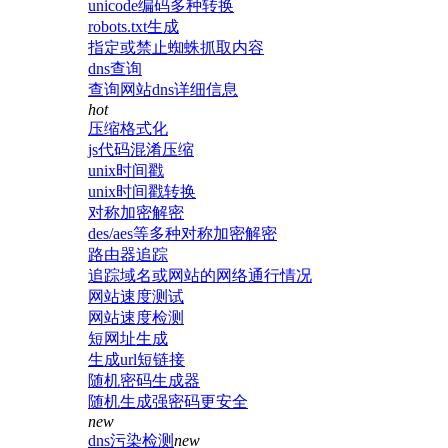
unicode编码多种转换
robots.txt生成
指定或禁止蜘蛛抓取内容
dns查询
查询网站dns详细信息
hot
压缩格式化
js代码混淆压缩
unix时间戳
unix时间戳转换
对称加密解密
des/aes等多种对称加密解密
路由器追踪
追踪域名或网站的网络通行情况
网站速度测试
网站速度检测
短网址生成
生成url短链接
随机密码生成器
随机生成强密码更安全
new
dns污染检测
new