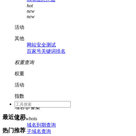
hot
new
new
活动
其他
网站安全测试
百家号关键词排名
权重查询
权重
活动
指数
域名/ip/备案
最近使用
域名/whois
域名到期查询
热门推荐
子域名查询