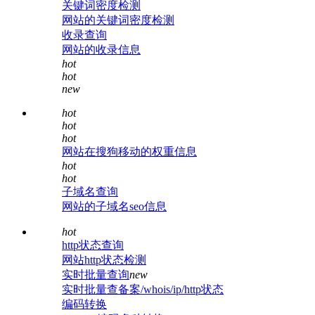
关键词密度检测
网站的关键词密度检测
收录查询
网站的收录信息
hot
hot
new
hot
hot
hot
网站在搜狗移动的权重信息
hot
hot
子域名查询
网站的子域名seo信息
hot
http状态查询
网站http状态检测
实时批量查询
new
实时批量查备案/whois/ip/http状态
编码转换