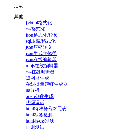
活动
其他
js/html格式化
css格式化
json格式化/校验
sql压缩/格式化
json压缩转义
json生成实体类
json在线编辑器
runjs在线编辑器
css在线编辑器
短网址生成
在线批量短链生成器
ua分析
open参数生成
代码调试
html特殊符号对照表
html标签检测
html/js/css过滤
正则测试