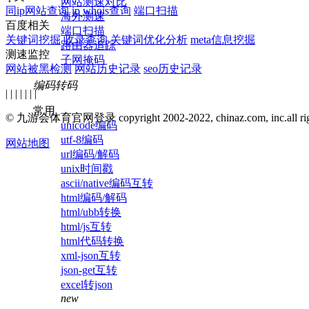
网站测速对比
同ip网站查询
ip whois查询
端口扫描
海外测速
百度相关
端口扫描
关键词挖掘
收录查询
关键词优化分析
meta信息挖掘
路由器追踪
测速监控
子网掩码
网站被黑检测
网站历史记录
seo历史记录
编码转码
| | | | | | |
常用
© 九游会体育官网登录 copyright 2002-2022, chinaz.com, inc.all right
unicode编码
utf-8编码
网站地图
url编码/解码
unix时间戳
ascii/native编码互转
html编码/解码
html/ubb转换
html/js互转
html代码转换
xml-json互转
json-get互转
excel转json
new