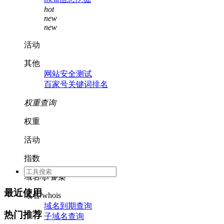
hot
new
new
活动
其他
网站安全测试
百家号关键词排名
权重查询
权重
活动
指数
域名/ip/备案
最近使用
域名/whois
域名到期查询
热门推荐
子域名查询