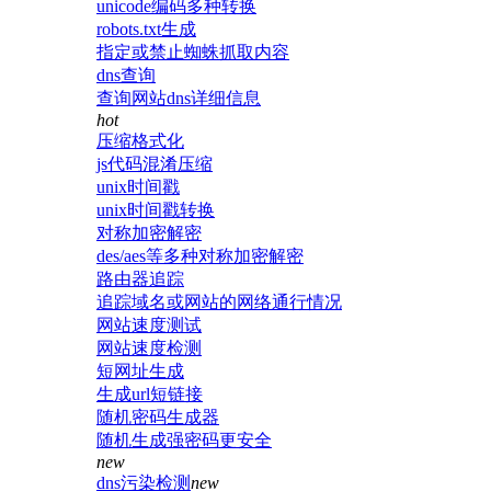
unicode编码多种转换
robots.txt生成
指定或禁止蜘蛛抓取内容
dns查询
查询网站dns详细信息
hot
压缩格式化
js代码混淆压缩
unix时间戳
unix时间戳转换
对称加密解密
des/aes等多种对称加密解密
路由器追踪
追踪域名或网站的网络通行情况
网站速度测试
网站速度检测
短网址生成
生成url短链接
随机密码生成器
随机生成强密码更安全
new
dns污染检测
new