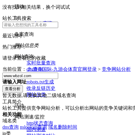
活动
没有找到相关结果，换个词试试
ip
站长工具搜索
ip whois查询
备案查询
最近访问：
网站信息类
热门推荐：
网站查询
请登录查看您的收藏
实时批量查询
dns查询
当前位置：
九游会国际-九游会体育官网登录
>
竞争网站分析
nslookup查询
robots.txt生成
请输入网址
收录反链历史
网站分类
暂无数据,请更换其他二级域名查询
工具简介
活动
站长工具提供竞争网站分析，可以分析出网站的竞争关键词和
相关功能
网站测速/监控
域名类
http状态查询
dns查询
nslookup查询
域名删除时间
国内测速
ip类