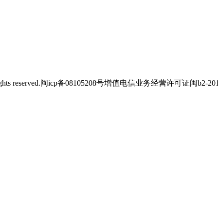
s reserved.
闽icp备08105208号
增值电信业务经营许可证闽b2-2012