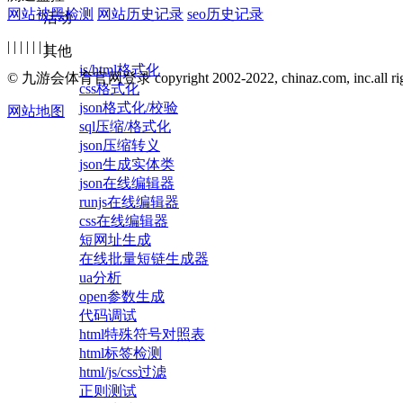
网站被黑检测
网站历史记录
seo历史记录
活动
| | | | | | |
其他
js/html格式化
© 九游会体育官网登录 copyright 2002-2022, chinaz.com, inc.all right
css格式化
json格式化/校验
网站地图
sql压缩/格式化
json压缩转义
json生成实体类
json在线编辑器
runjs在线编辑器
css在线编辑器
短网址生成
在线批量短链生成器
ua分析
open参数生成
代码调试
html特殊符号对照表
html标签检测
html/js/css过滤
正则测试