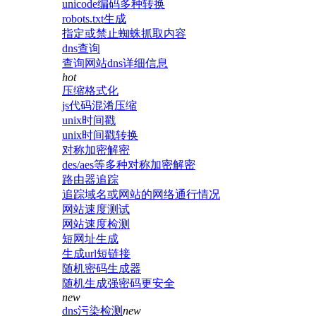
unicode编码多种转换
robots.txt生成
指定或禁止蜘蛛抓取内容
dns查询
查询网站dns详细信息
hot
压缩格式化
js代码混淆压缩
unix时间戳
unix时间戳转换
对称加密解密
des/aes等多种对称加密解密
路由器追踪
追踪域名或网站的网络通行情况
网站速度测试
网站速度检测
短网址生成
生成url短链接
随机密码生成器
随机生成强密码更安全
new
dns污染检测
new