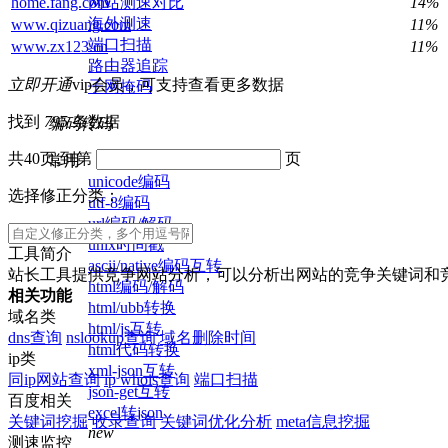
网站测速对比
home.fang.com
14%
海外测速
www.qizuang.com
11%
端口扫描
www.zx123.cn
11%
路由器追踪
立即开通
vip会员，可支持查看更多数据
子网掩码
找到
795
条数据
编码转码
共40页,到第
页
常用
unicode编码
选择修正分类：
utf-8编码
url编码/解码
unix时间戳
工具简介
ascii/native编码互转
站长工具提供竞争网站分析，可以分析出网站的竞争关键词和
html编码/解码
相关功能
html/ubb转换
域名类
html/js互转
dns查询
nslookup查询
域名删除时间
html代码转换
ip类
xml-json互转
同ip网站查询
ip whois查询
端口扫描
json-get互转
百度相关
excel转json
关键词挖掘
收录查询
关键词优化分析
meta信息挖掘
new
测速监控