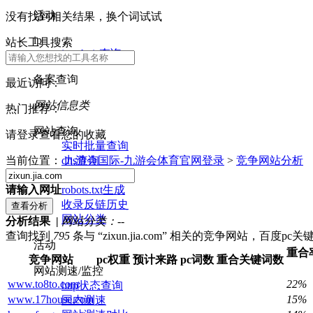
活动
没有找到相关结果，换个词试试
ip
站长工具搜索
ip whois查询
备案查询
最近访问：
网站信息类
热门推荐：
网站查询
请登录查看您的收藏
实时批量查询
dns查询
当前位置：
九游会国际-九游会体育官网登录
>
竞争网站分析
nslookup查询
robots.txt生成
请输入网址
收录反链历史
网站分类
分析结果 |
网站分类：
--
查询找到
795
条与 “zixun.jia.com” 相关的竞争网站，百度pc
活动
重合
竞争网站
pc权重
预计来路
pc词数
重合关键词数
网站测速/监控
www.to8to.com
22%
http状态查询
www.17house.com
15%
国内测速