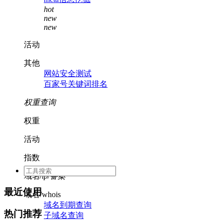
hot
new
new
活动
其他
网站安全测试
百家号关键词排名
权重查询
权重
活动
指数
域名/ip/备案
最近使用
域名/whois
域名到期查询
热门推荐
子域名查询