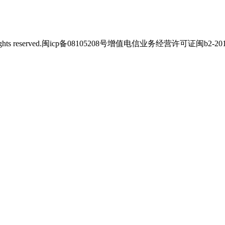
s reserved.
闽icp备08105208号
增值电信业务经营许可证闽b2-2012