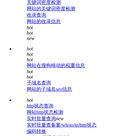
关键词密度检测
网站的关键词密度检测
收录查询
网站的收录信息
hot
hot
new
hot
hot
hot
网站在搜狗移动的权重信息
hot
hot
子域名查询
网站的子域名seo信息
hot
http状态查询
网站http状态检测
实时批量查询
new
实时批量查备案/whois/ip/http状态
编码转换