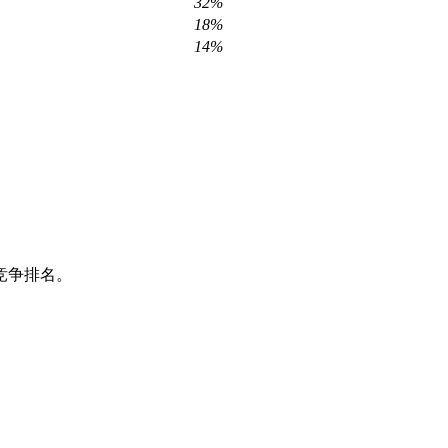
32%
18%
14%
竞争排名。