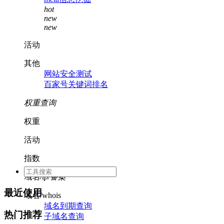
hot
new
new
活动
其他
网站安全测试
百家号关键词排名
权重查询
权重
活动
指数
域名/ip/备案
最近使用
域名/whois
域名到期查询
热门推荐
子域名查询