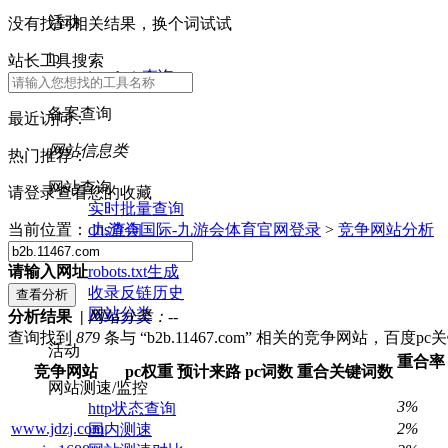
活动
没有找到相关结果，换个词试试
ip
站长工具搜索
ip whois查询
备案查询
最近访问：
网站信息类
热门推荐：
网站查询
请登录查看您的收藏
实时批量查询
dns查询
当前位置：
九游会国际-九游会体育官网登录
>
竞争网站分析
nslookup查询
robots.txt生成
请输入网址
收录反链历史
网站分类
分析结果 |
网站分类：
--
查询找到
879
条与 “b2b.11467.com” 相关的竞争网站，百度p
活动
重合率
竞争网站
pc权重
预计来路
pc词数
重合关键词数
网站测速/监控
3%
http状态查询
www.jdzj.com
2%
国内测速