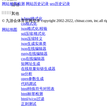
网站被黑检测
网站历史记录
seo历史记录
活动
| | | | | | |
其他
js/html格式化
© 九游会体育官网登录 copyright 2002-2022, chinaz.com, inc.all right
css格式化
json格式化/校验
网站地图
sql压缩/格式化
json压缩转义
json生成实体类
json在线编辑器
runjs在线编辑器
css在线编辑器
短网址生成
在线批量短链生成器
ua分析
open参数生成
代码调试
html特殊符号对照表
html标签检测
html/js/css过滤
正则测试