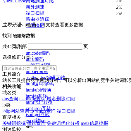
网站测速对比
yuexiu.1688.com
2%
海外测速
2%
端口扫描
2%
路由器追踪
立即开通
vip会员，可支持查看更多数据
子网掩码
找到
879
条数据
编码转码
共44页,到第
页
常用
unicode编码
选择修正分类：
utf-8编码
url编码/解码
unix时间戳
工具简介
ascii/native编码互转
站长工具提供竞争网站分析，可以分析出网站的竞争关键词和
html编码/解码
相关功能
html/ubb转换
域名类
html/js互转
dns查询
nslookup查询
域名删除时间
html代码转换
ip类
xml-json互转
同ip网站查询
ip whois查询
端口扫描
json-get互转
百度相关
excel转json
关键词挖掘
收录查询
关键词优化分析
meta信息挖掘
new
测速监控