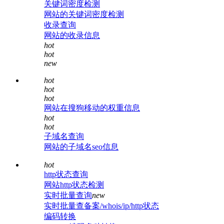
关键词密度检测
网站的关键词密度检测
收录查询
网站的收录信息
hot
hot
new
hot
hot
hot
网站在搜狗移动的权重信息
hot
hot
子域名查询
网站的子域名seo信息
hot
http状态查询
网站http状态检测
实时批量查询
new
实时批量查备案/whois/ip/http状态
编码转换