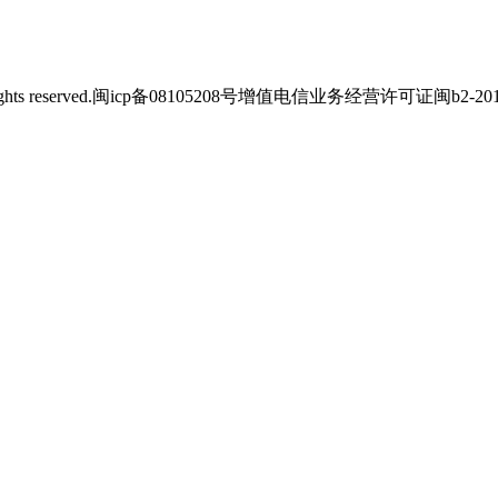
s reserved.
闽icp备08105208号
增值电信业务经营许可证闽b2-2012