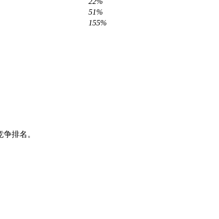
22%
51%
155%
竞争排名。