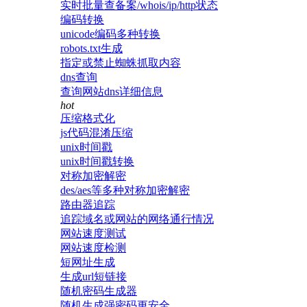
实时批量查备案/whois/ip/http状态
编码转换
unicode编码多种转换
robots.txt生成
指定或禁止蜘蛛抓取内容
dns查询
查询网站dns详细信息
hot
压缩格式化
js代码混淆压缩
unix时间戳
unix时间戳转换
对称加密解密
des/aes等多种对称加密解密
路由器追踪
追踪域名或网站的网络通行情况
网站速度测试
网站速度检测
短网址生成
生成url短链接
随机密码生成器
随机生成强密码更安全