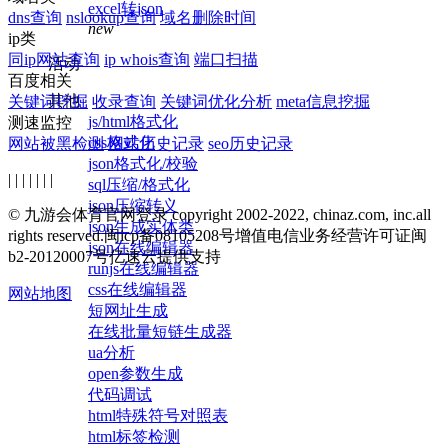
excel转json
dns查询
nslookup查询
域名删除时间
new
ip类
同ip网站查询
ip whois查询
端口扫描
活动
百度相关
其他
关键词挖掘
收录查询
关键词优化分析
meta信息挖掘
js/html格式化
测速监控
css格式化
网站被黑检测
网站历史记录
seo历史记录
json格式化/校验
| | | | | | |
sql压缩/格式化
json压缩转义
© 九游会体育官网登录 copyright 2002-2022, chinaz.com, inc.all
json生成实体类
rights reserved.
闽icp备08105208号
增值电信业务经营许可证闽
json在线编辑器
b2-20120007号
亿速云提供支持
runjs在线编辑器
css在线编辑器
网站地图
短网址生成
在线批量短链生成器
ua分析
open参数生成
代码调试
html特殊符号对照表
html标签检测