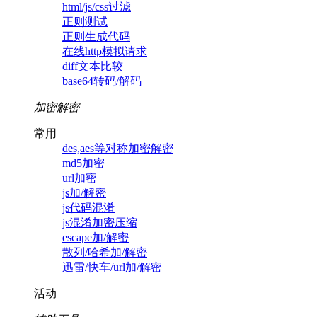
html/js/css过滤
正则测试
正则生成代码
在线http模拟请求
diff文本比较
base64转码/解码
加密解密
常用
des,aes等对称加密解密
md5加密
url加密
js加/解密
js代码混淆
js混淆加密压缩
escape加/解密
散列/哈希加/解密
迅雷/快车/url加/解密
活动