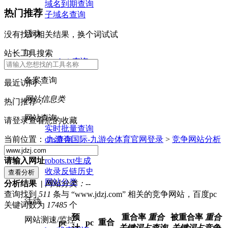
域名到期查询
热门推荐
子域名查询
活动
没有找到相关结果，换个词试试
ip
站长工具搜索
ip whois查询
备案查询
最近访问：
网站信息类
热门推荐：
网站查询
请登录查看您的收藏
实时批量查询
dns查询
当前位置：
九游会国际-九游会体育官网登录
>
竞争网站分析
nslookup查询
robots.txt生成
请输入网址
收录反链历史
网站分类
分析结果 |
网站分类：
--
查询找到
511
条与 “www.jdzj.com” 相关的竞争网站，百度pc
活动
关键词数为
17485
个
预
重合率
重合
被重合率
重合
网站测速/监控
重合
pc
pc
计
关键词占查询
关键词占竞争