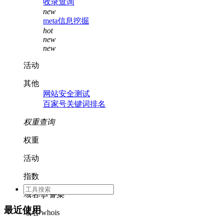
收录查询
new
meta信息挖掘
hot
new
new
活动
其他
网站安全测试
百家号关键词排名
权重查询
权重
活动
指数
域名/ip/备案
最近使用
域名/whois