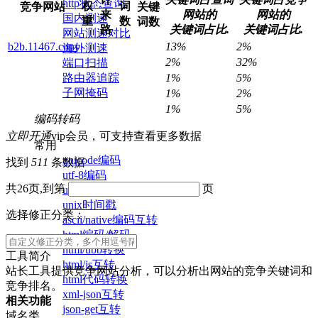
http状态查询
权
词
竞争网站
关键
来
网站的
网站的
国内测速
重
数
词数
路
关键词占比.
关键词占比.
网站测速对比
b2b.11467.com
13%
2%
海外测速
2%
32%
端口扫描
路由器追踪
1%
5%
子网掩码
1%
2%
1%
5%
编码转码
立即开通
vip会员，可支持查看更多数据
常用
unicode编码
找到
511
条数据
utf-8编码
共26页,到第
页
url编码/解码
unix时间戳
选择修正分类：
ascii/native编码互转
html编码/解码
html/ubb转换
工具简介
html/js互转
站长工具提供竞争网站分析，可以分析出网站的竞争关键词和
html代码转换
竞争排名。
xml-json互转
相关功能
json-get互转
域名类